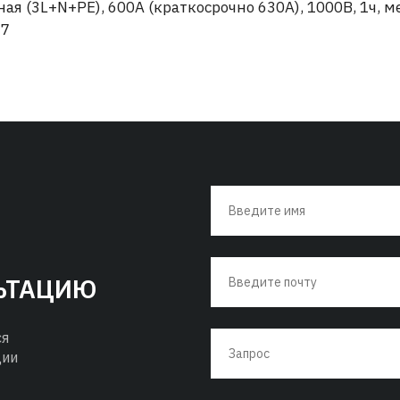
сная (3L+N+PE), 600А (краткосрочно 630А), 1000В, 1ч
67
ЬТАЦИЮ
ся
ции